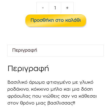
-
+
QUEENLAND
15/60
Προσθήκη στο καλάθι
ml
ποσότητα
Περιγραφή
Περιγραφή
Βασιλικό άρωμα φτιαγμένο με γλυκό
ροδάκινο, κόκκινο μήλο και μια δόση
φράουλας που νιώθεις σαν να κάθεσαι
στον θρόνο μιας βασίλισσας!!!