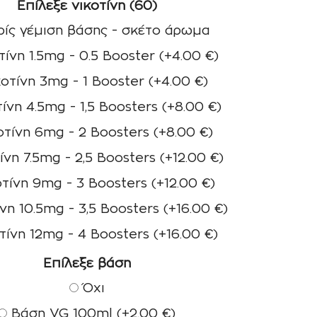
Επίλεξε νικοτίνη (60)
ίς γέμιση βάσης - σκέτο άρωμα
ίνη 1.5mg - 0.5 Booster
(+
4.00
€
)
οτίνη 3mg - 1 Booster
(+
4.00
€
)
ίνη 4.5mg - 1,5 Boosters
(+
8.00
€
)
τίνη 6mg - 2 Boosters
(+
8.00
€
)
ίνη 7.5mg - 2,5 Boosters
(+
12.00
€
)
τίνη 9mg - 3 Boosters
(+
12.00
€
)
νη 10.5mg - 3,5 Boosters
(+
16.00
€
)
τίνη 12mg - 4 Boosters
(+
16.00
€
)
Επίλεξε βάση
Όχι
Βάση VG 100ml
(+
2.00
€
)