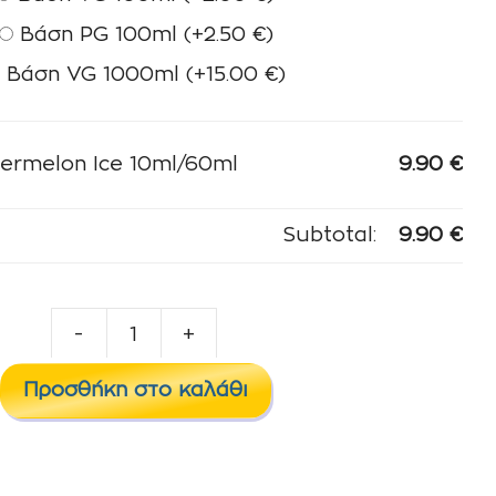
Βάση PG 100ml
(+
2.50
€
)
Βάση VG 1000ml
(+
15.00
€
)
ermelon Ice 10ml/60ml
9.90
€
Subtotal:
9.90
€
-
+
Strawberry
Watermelon
Προσθήκη στο καλάθι
Ice
10ml/60ml
ποσότητα